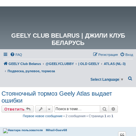
GEELY CLUB BELARUS | ДЖИЛИ КЛУБ
БЕЛАРУСЬ
FAQ
Регистрация
Вход
GEELY Club Belarus
@GEELYCLUBBY
| OLD GEELY
ATLAS (NL-3)
Подвеска, рулевое, тормоза
П
Select Language
▼
о
Cтояночный тормоз Geely Atlas выдает
и
ошибки
с
к
Поиск
Расширен
Ответить
Первое новое сообщение
• 2 сообщения • Страница
1
из
1
Mihail-Gaev68