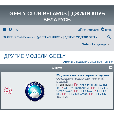
GEELY CLUB BELARUS | ДЖИЛИ КЛУБ
БЕЛАРУСЬ
FAQ
Регистрация
Вход
П
GEELY Club Belarus
@GEELYCLUBBY
| ДРУГИЕ МОДЕЛИ GEELY
о
Select Language
▼
и
| ДРУГИЕ МОДЕЛИ GEELY
с
к
Отметить подфорумы как прочтённые
Форум
Модели снятые с производства
Обсуждение предыдущих поколений
моделей
Подфорумы:
GEELY Emgrand X7 (NL-
1)
,
GEELY Emgrand GT
,
GEELY LC
Cross (GX2)
,
GEELY SC7
,
GEELY
MK
,
GEELY MK Cross
,
GEELY CK
Темы:
22