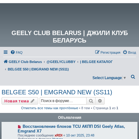
GEELY CLUB BELARUS | ДЖИЛИ КЛУБ
БЕЛАРУСЬ
FAQ
Регистрация
Вход
GEELY Club Belarus
@GEELYCLUBBY
| BELGEE КАТАЛОГ
BELGEE S50 | EMGRAND NEW (SS11)
П
Select Language
▼
о
BELGEE S50 | EMGRAND NEW (SS11)
и
с
Поиск
Расширенный по
Новая тема
к
Отметить все темы как прочтённые
• 8 тем • Страница
1
из
1
Объявления
Восстановление блоков TCU АКПП DSI Geely Atlas,
Emgrand X7
Последнее сообщение
xRDI
«
10 окт 2025, 23:48