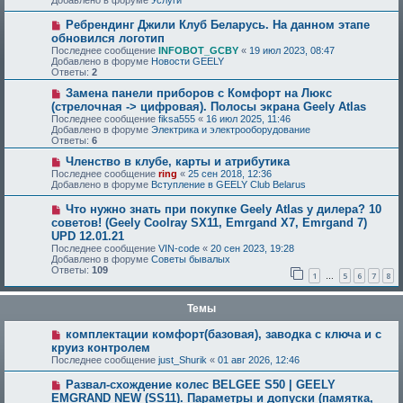
Добавлено в форуме
Услуги
Ребрендинг Джили Клуб Беларусь. На данном этапе
обновился логотип
Последнее сообщение
INFOBOT_GCBY
«
19 июл 2023, 08:47
Добавлено в форуме
Новости GEELY
Ответы:
2
Замена панели приборов с Комфорт на Люкс
(стрелочная -> цифровая). Полосы экрана Geely Atlas
Последнее сообщение
fiksa555
«
16 июл 2025, 11:46
Добавлено в форуме
Электрика и электрооборудование
Ответы:
6
Членство в клубе, карты и атрибутика
Последнее сообщение
ring
«
25 сен 2018, 12:36
Добавлено в форуме
Вступление в GEELY Club Belarus
Что нужно знать при покупке Geely Atlas у дилера? 10
советов! (Geely Coolray SX11, Emrgand X7, Emrgand 7)
UPD 12.01.21
Последнее сообщение
VIN-code
«
20 сен 2023, 19:28
Добавлено в форуме
Советы бывалых
Ответы:
109
1
5
6
7
8
…
Темы
комплектации комфорт(базовая), заводка с ключа и с
круиз контролем
Последнее сообщение
just_Shurik
«
01 авг 2026, 12:46
Развал-схождение колес BELGEE S50 | GEELY
EMGRAND NEW (SS11). Параметры и допуски (памятка,