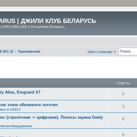
ARUS | ДЖИЛИ КЛУБ БЕЛАРУСЬ
и GEELY|BELGEE в Республике Беларусь
E (KC-2)
Трансмиссия
Select Language
▼
ширенный поиск
ОТВЕТЫ
y Atlas, Emgrand X7
0
ном этапе обновился логотип
2
вости GEELY
с (стрелочная -> цифровая). Полосы экрана Geely
6
электрооборудование
0