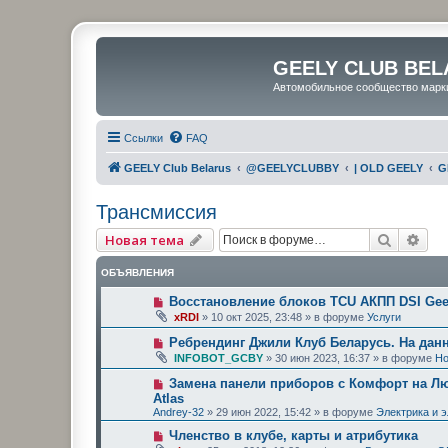
GEELY CLUB BEL
Автомобильное сообщество марк
Ссылки
FAQ
GEELY Club Belarus
@GEELYCLUBBY
| OLD GEELY
G
Трансмиссия
Поиск
Рас
Новая тема
ОБЪЯВЛЕНИЯ
Восстановление блоков TCU АКПП DSI Geel
xRDI
»
10 окт 2025, 23:48
» в форуме
Услуги
Ребрендинг Джили Клуб Беларусь. На дан
INFOBOT_GCBY
»
30 июн 2023, 16:37
» в форуме
Но
Замена панели приборов с Комфорт на Люк
Atlas
Andrey-32
»
29 июн 2022, 15:42
» в форуме
Электрика и 
Членство в клубе, карты и атрибутика