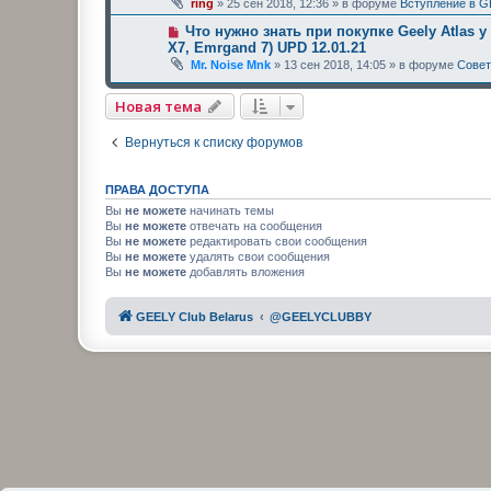
ring
»
25 сен 2018, 12:36
» в форуме
Вступление в G
Что нужно знать при покупке Geely Atlas у
X7, Emrgand 7) UPD 12.01.21
Mr. Noise Mnk
»
13 сен 2018, 14:05
» в форуме
Сове
Новая тема
Вернуться к списку форумов
ПРАВА ДОСТУПА
Вы
не можете
начинать темы
Вы
не можете
отвечать на сообщения
Вы
не можете
редактировать свои сообщения
Вы
не можете
удалять свои сообщения
Вы
не можете
добавлять вложения
GEELY Club Belarus
@GEELYCLUBBY