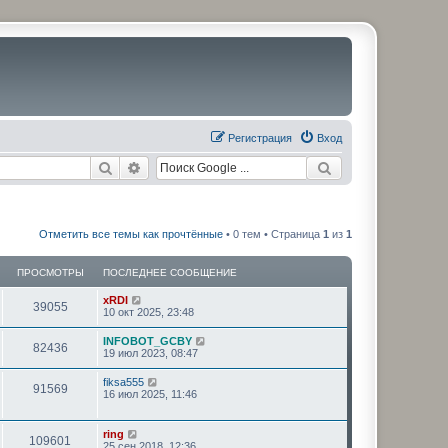
Регистрация
Вход
Поиск
Расширенный поиск
Отметить все темы как прочтённые
• 0 тем • Страница
1
из
1
ПРОСМОТРЫ
ПОСЛЕДНЕЕ СООБЩЕНИЕ
xRDI
39055
10 окт 2025, 23:48
INFOBOT_GCBY
82436
19 июл 2023, 08:47
fiksa555
91569
16 июл 2025, 11:46
ring
109601
25 сен 2018, 12:36