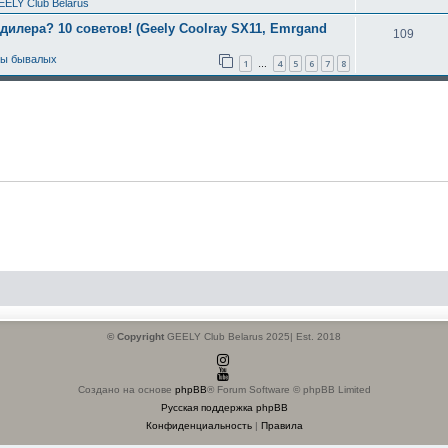
EELY Club Belarus
 дилера? 10 советов! (Geely Coolray SX11, Emrgand
109
ты бывалых
1
4
5
6
7
8
…
© Copyright
GEELY Club Belarus 2025| Est. 2018
Создано на основе
phpBB
® Forum Software © phpBB Limited
Русская поддержка phpBB
Конфиденциальность
|
Правила