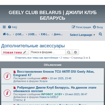
GEELY CLUB BELARUS | ДЖИЛИ КЛУБ
БЕЛАРУСЬ
FAQ
Регистрация
Вход
П
GEELY Club Belarus
@GEELYCLUBBY
| GEELY EV
EX5 (E245)
Дополнительные аксессуары
Select Language
▼
о
Дополнительные аксессуары
и
с
Поиск
Расширенный по
Новая тема
к
Отметить все темы как прочтённые
• 2 темы • Страница
1
из
1
Объявления
Восстановление блоков TCU АКПП DSI Geely Atlas,
Emgrand X7
Последнее сообщение
xRDI
«
10 окт 2025, 23:48
Добавлено в форуме
Услуги
Ребрендинг Джили Клуб Беларусь. На данном этапе
обновился логотип
Последнее сообщение
INFOBOT_GCBY
«
19 июл 2023, 08:47
Добавлено в форуме
Новости GEELY
Ответы:
2