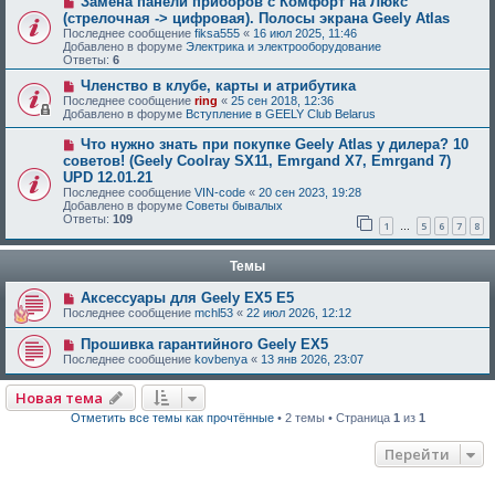
Замена панели приборов с Комфорт на Люкс
(стрелочная -> цифровая). Полосы экрана Geely Atlas
Последнее сообщение
fiksa555
«
16 июл 2025, 11:46
Добавлено в форуме
Электрика и электрооборудование
Ответы:
6
Членство в клубе, карты и атрибутика
Последнее сообщение
ring
«
25 сен 2018, 12:36
Добавлено в форуме
Вступление в GEELY Club Belarus
Что нужно знать при покупке Geely Atlas у дилера? 10
советов! (Geely Coolray SX11, Emrgand X7, Emrgand 7)
UPD 12.01.21
Последнее сообщение
VIN-code
«
20 сен 2023, 19:28
Добавлено в форуме
Советы бывалых
Ответы:
109
1
5
6
7
8
…
Темы
Аксессуары для Geely EX5 E5
Последнее сообщение
mchl53
«
22 июл 2026, 12:12
Прошивка гарантийного Geely EX5
Последнее сообщение
kovbenya
«
13 янв 2026, 23:07
Новая тема
Отметить все темы как прочтённые
• 2 темы • Страница
1
из
1
Перейти