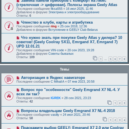
Замена панели приборов с Комфорт на Люкс
(стрелочная -> цифровая). Полосы экрана Geely Atlas
Последнее сообщение
fiksa555
«
16 июл 2025, 11:46
Добавлено в форуме
Электрика и электрооборудование
Ответы:
6
Членство в клубе, карты и атрибутика
Последнее сообщение
ring
«
25 сен 2018, 12:36
Добавлено в форуме
Вступление в GEELY Club Belarus
Что нужно знать при покупке Geely Atlas у дилера? 10
советов! (Geely Coolray SX11, Emrgand X7, Emrgand 7)
UPD 12.01.21
Последнее сообщение
VIN-code
«
20 сен 2023, 19:28
Добавлено в форуме
Советы бывалых
Ответы:
109
1
5
6
7
8
…
Темы
Авторизация в Яндекс навигаторе
Последнее сообщение
C Mihail A
«
07 янв 2023, 20:58
Вопрос про "особенности" Geely Emgrand X7 NL-4. У
всех ли так?
Последнее сообщение
IGREK
«
28 сен 2021, 23:23
Ответы:
42
1
2
3
Вопросы владельцам Geely Emgrand X7 NL-4 2018
Последнее сообщение
vasiliy
«
24 июл 2021, 20:46
Ответы:
58
1
2
3
4
Подскажите выбор GEELY: Emgrand X7 2.0 или Coolray