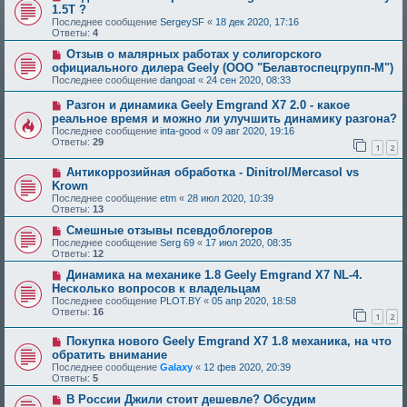
1.5T ?
Последнее сообщение
SergeySF
«
18 дек 2020, 17:16
Ответы:
4
Отзыв о малярных работах у солигорского
официального дилера Geely (ООО "Белавтоспецгрупп-М")
Последнее сообщение
dangoat
«
24 сен 2020, 08:33
Разгон и динамика Geely Emgrand Х7 2.0 - какое
реальное время и можно ли улучшить динамику разгона?
Последнее сообщение
inta-good
«
09 авг 2020, 19:16
Ответы:
29
1
2
Антикоррозийная обработка - Dinitrol/Mercasol vs
Krown
Последнее сообщение
etm
«
28 июл 2020, 10:39
Ответы:
13
Смешные отзывы псевдоблогеров
Последнее сообщение
Serg 69
«
17 июл 2020, 08:35
Ответы:
12
Динамика на механике 1.8 Geely Emgrand X7 NL-4.
Несколько вопросов к владельцам
Последнее сообщение
PLOT.BY
«
05 апр 2020, 18:58
Ответы:
16
1
2
Покупка нового Geely Emgrand X7 1.8 механика, на что
обратить внимание
Последнее сообщение
Galaxy
«
12 фев 2020, 20:39
Ответы:
5
В России Джили стоит дешевле? Обсудим