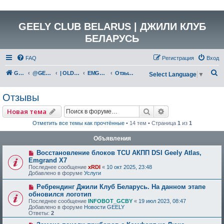
GEELY CLUB BELARUS | ДЖИЛИ КЛУБ
БЕЛАРУСЬ
FAQ
Регистрация
Вход
П
GEELY Club Belarus
@GEELYCLUBBY
| OLD GEELY
EMGRAND X7 (NL-4)
Отзывы
Select Language
▼
о
Отзывы
и
с
Поиск
Расширенный по
Новая тема
к
Отметить все темы как прочтённые
• 14 тем • Страница
1
из
1
Объявления
Восстановление блоков TCU АКПП DSI Geely Atlas,
Emgrand X7
Последнее сообщение
xRDI
«
10 окт 2025, 23:48
Добавлено в форуме
Услуги
Ребрендинг Джили Клуб Беларусь. На данном этапе
обновился логотип
Последнее сообщение
INFOBOT_GCBY
«
19 июл 2023, 08:47
Добавлено в форуме
Новости GEELY
Ответы:
2