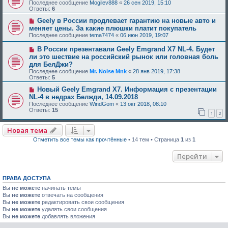
Последнее сообщение
Mogilev888
«
26 сен 2019, 15:10
Ответы:
6
Geely в России продлевает гарантию на новые авто и
меняет цены. За какие плюшки платит покупатель
Последнее сообщение
tema7474
«
06 июн 2019, 19:07
В России презентавали Geely Emgrand X7 NL-4. Будет
ли это шествие на российский рынок или головная боль
для БелДжи?
Последнее сообщение
Mr. Noise Mnk
«
28 янв 2019, 17:38
Ответы:
5
Новый Geely Emgrand X7. Информация с презентации
NL-4 в недрах Белжди, 14.09.2018
Последнее сообщение
WindGom
«
13 окт 2018, 08:10
Ответы:
15
1
2
Новая тема
Отметить все темы как прочтённые
• 14 тем • Страница
1
из
1
Перейти
ПРАВА ДОСТУПА
Вы
не можете
начинать темы
Вы
не можете
отвечать на сообщения
Вы
не можете
редактировать свои сообщения
Вы
не можете
удалять свои сообщения
Вы
не можете
добавлять вложения