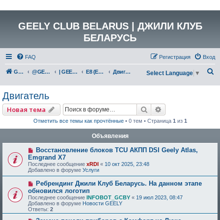
GEELY CLUB BELARUS | ДЖИЛИ КЛУБ
БЕЛАРУСЬ
FAQ
Регистрация
Вход
П
GEELY Club Belarus
@GEELYCLUBBY
| GEELY EV
E8 (E171)
Двигатель
Select Language
▼
о
Двигатель
и
с
Поиск
Расширенный по
Новая тема
к
Отметить все темы как прочтённые
• 0 тем • Страница
1
из
1
Объявления
Восстановление блоков TCU АКПП DSI Geely Atlas,
Emgrand X7
Последнее сообщение
xRDI
«
10 окт 2025, 23:48
Добавлено в форуме
Услуги
Ребрендинг Джили Клуб Беларусь. На данном этапе
обновился логотип
Последнее сообщение
INFOBOT_GCBY
«
19 июл 2023, 08:47
Добавлено в форуме
Новости GEELY
Ответы:
2