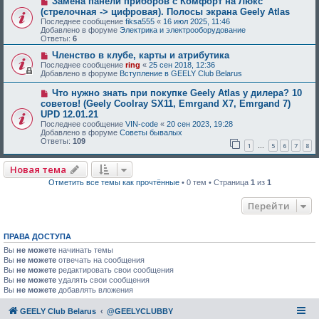
Замена панели приборов с Комфорт на Люкс
(стрелочная -> цифровая). Полосы экрана Geely Atlas
Последнее сообщение
fiksa555
«
16 июл 2025, 11:46
Добавлено в форуме
Электрика и электрооборудование
Ответы:
6
Членство в клубе, карты и атрибутика
Последнее сообщение
ring
«
25 сен 2018, 12:36
Добавлено в форуме
Вступление в GEELY Club Belarus
Что нужно знать при покупке Geely Atlas у дилера? 10
советов! (Geely Coolray SX11, Emrgand X7, Emrgand 7)
UPD 12.01.21
Последнее сообщение
VIN-code
«
20 сен 2023, 19:28
Добавлено в форуме
Советы бывалых
Ответы:
109
1
5
6
7
8
…
Новая тема
Отметить все темы как прочтённые
• 0 тем • Страница
1
из
1
Перейти
ПРАВА ДОСТУПА
Вы
не можете
начинать темы
Вы
не можете
отвечать на сообщения
Вы
не можете
редактировать свои сообщения
Вы
не можете
удалять свои сообщения
Вы
не можете
добавлять вложения
GEELY Club Belarus
@GEELYCLUBBY