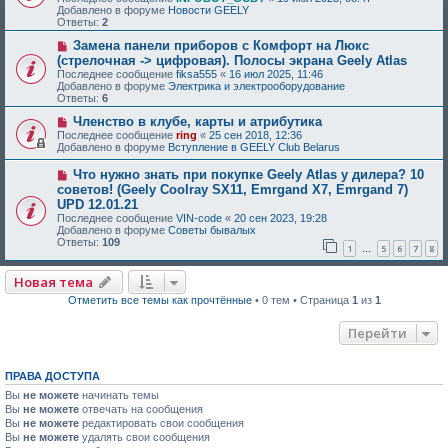
Добавлено в форуме
Новости GEELY
Ответы:
2
Замена панели приборов с Комфорт на Люкс
(стрелочная -> цифровая). Полосы экрана Geely Atlas
Последнее сообщение
fiksa555
«
16 июл 2025, 11:46
Добавлено в форуме
Электрика и электрооборудование
Ответы:
6
Членство в клубе, карты и атрибутика
Последнее сообщение
ring
«
25 сен 2018, 12:36
Добавлено в форуме
Вступление в GEELY Club Belarus
Что нужно знать при покупке Geely Atlas у дилера? 10
советов! (Geely Coolray SX11, Emrgand X7, Emrgand 7)
UPD 12.01.21
Последнее сообщение
VIN-code
«
20 сен 2023, 19:28
Добавлено в форуме
Советы бывалых
Ответы:
109
1
5
6
7
8
…
Новая тема
Отметить все темы как прочтённые
• 0 тем • Страница
1
из
1
Перейти
ПРАВА ДОСТУПА
Вы
не можете
начинать темы
Вы
не можете
отвечать на сообщения
Вы
не можете
редактировать свои сообщения
Вы
не можете
удалять свои сообщения