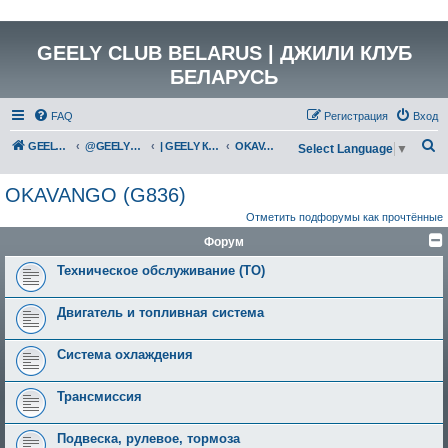
GEELY CLUB BELARUS | ДЖИЛИ КЛУБ
БЕЛАРУСЬ
FAQ
Регистрация
Вход
П
GEELY Club Belarus
@GEELYCLUBBY
| GEELY КАТАЛОГ
OKAVANGO (G836)
Select Language
▼
о
OKAVANGO (G836)
и
Отметить подфорумы как прочтённые
с
Форум
к
Техническое обслуживание (ТО)
Двигатель и топливная система
Система охлаждения
Трансмиссия
Подвеска, рулевое, тормоза