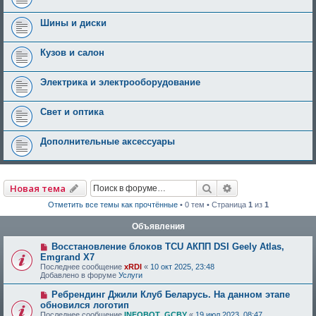
Шины и диски
Кузов и салон
Электрика и электрооборудование
Свет и оптика
Дополнительные аксессуары
Поиск
Расширенный по
Новая тема
Отметить все темы как прочтённые
• 0 тем • Страница
1
из
1
Объявления
Восстановление блоков TCU АКПП DSI Geely Atlas,
Emgrand X7
Последнее сообщение
xRDI
«
10 окт 2025, 23:48
Добавлено в форуме
Услуги
Ребрендинг Джили Клуб Беларусь. На данном этапе
обновился логотип
Последнее сообщение
INFOBOT_GCBY
«
19 июл 2023, 08:47