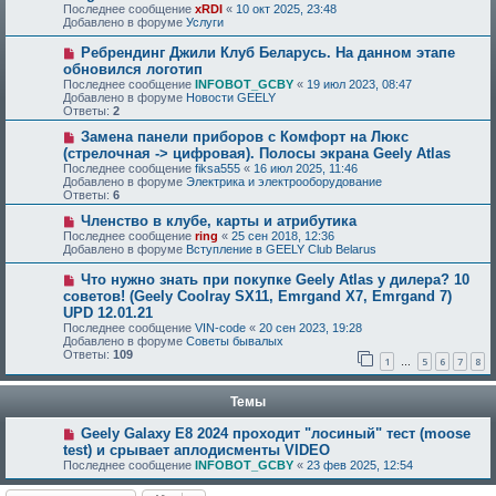
Последнее сообщение
xRDI
«
10 окт 2025, 23:48
Добавлено в форуме
Услуги
Ребрендинг Джили Клуб Беларусь. На данном этапе
обновился логотип
Последнее сообщение
INFOBOT_GCBY
«
19 июл 2023, 08:47
Добавлено в форуме
Новости GEELY
Ответы:
2
Замена панели приборов с Комфорт на Люкс
(стрелочная -> цифровая). Полосы экрана Geely Atlas
Последнее сообщение
fiksa555
«
16 июл 2025, 11:46
Добавлено в форуме
Электрика и электрооборудование
Ответы:
6
Членство в клубе, карты и атрибутика
Последнее сообщение
ring
«
25 сен 2018, 12:36
Добавлено в форуме
Вступление в GEELY Club Belarus
Что нужно знать при покупке Geely Atlas у дилера? 10
советов! (Geely Coolray SX11, Emrgand X7, Emrgand 7)
UPD 12.01.21
Последнее сообщение
VIN-code
«
20 сен 2023, 19:28
Добавлено в форуме
Советы бывалых
Ответы:
109
1
5
6
7
8
…
Темы
Geely Galaxy E8 2024 проходит "лосиный" тест (moose
test) и срывает аплодисменты VIDEO
Последнее сообщение
INFOBOT_GCBY
«
23 фев 2025, 12:54