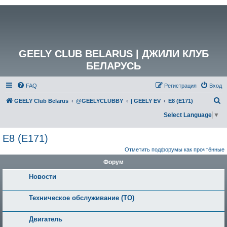
GEELY CLUB BELARUS | ДЖИЛИ КЛУБ
БЕЛАРУСЬ
FAQ
Регистрация
Вход
П
GEELY Club Belarus
@GEELYCLUBBY
| GEELY EV
E8 (E171)
о
Select Language
▼
и
E8 (E171)
с
к
Отметить подфорумы как прочтённые
Форум
Новости
Техническое обслуживание (ТО)
Двигатель