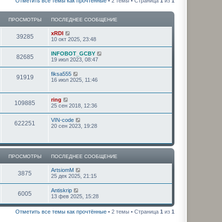
Отметить все темы как прочтённые
• 2 темы • Страница
1
из
1
ПРОСМОТРЫ
ПОСЛЕДНЕЕ СООБЩЕНИЕ
xRDI
39285
10 окт 2025, 23:48
INFOBOT_GCBY
82685
19 июл 2023, 08:47
fiksa555
91919
16 июл 2025, 11:46
ring
109885
25 сен 2018, 12:36
VIN-code
622251
20 сен 2023, 19:28
ПРОСМОТРЫ
ПОСЛЕДНЕЕ СООБЩЕНИЕ
ArtsiomM
3875
25 дек 2025, 21:15
Antiskrip
6005
13 фев 2025, 15:28
Отметить все темы как прочтённые
• 2 темы • Страница
1
из
1