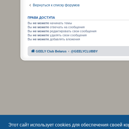
Вернуться к списку форумов
ПРАВА ДОСТУПА
Вы
не можете
начинать темы
Вы
не можете
отвечать на сообщения
Вы
не можете
редактировать свои сообщения
Вы
не можете
удалять свои сообщения
Вы
не можете
добавлять вложения
GEELY Club Belarus
@GEELYCLUBBY
Этот сайт использует cookies для обеспечения своей к