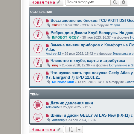
Поиск
Рас
Новая тема
ОБЪЯВЛЕНИЯ
Восстановление блоков TCU АКПП DSI Geel
xRDI
»
10 окт 2025, 23:48
» в форуме
Услуги
Ребрендинг Джили Клуб Беларусь. На дан
INFOBOT_GCBY
»
30 июн 2023, 16:37
» в форуме
Но
Замена панели приборов с Комфорт на Люк
Atlas
Andrey-32
»
29 июн 2022, 15:42
» в форуме
Электрика и 
Членство в клубе, карты и атрибутика
ring
»
25 сен 2018, 12:36
» в форуме
Вступление в G
Что нужно знать при покупке Geely Atlas у
X7, Emrgand 7) UPD 12.01.21
Mr. Noise Mnk
»
13 сен 2018, 14:05
» в форуме
Сове
ТЕМЫ
Датчик давления шин
ArtsiomM
»
25 дек 2025, 21:15
Шины и диски GEELY ATLAS New (FX-11) с
Antiskrip
»
23 сен 2024, 15:26
Новая тема