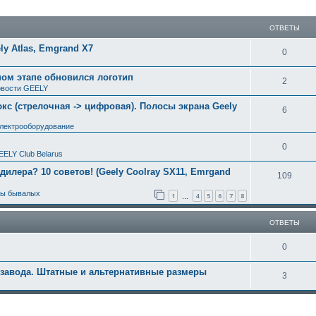
ширенный поиск
ОТВЕТЫ
y Atlas, Emgrand X7
0
ном этапе обновился логотип
2
вости GEELY
с (стрелочная -> цифровая). Полосы экрана Geely
6
электрооборудование
0
EELY Club Belarus
 дилера? 10 советов! (Geely Coolray SX11, Emrgand
109
ты бывалых
1
4
5
6
7
8
…
ОТВЕТЫ
0
 завода. Штатные и альтернативные размеры
3