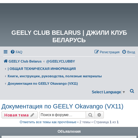
GEELY CLUB BELARUS | ДЖИЛИ КЛУБ
БЕЛАРУСЬ
FAQ
Регистрация
Вход
GEELY Club Belarus
@GEELYCLUBBY
| ОБЩАЯ ТЕХНИЧЕСКАЯ ИНФОРМАЦИЯ
Книги, инструкции, руководства, полезные материалы
Документация по GEELY Okavango (VX11)
П
Select Language
▼
о
Документация по GEELY Okavango (VX11)
и
с
Поиск
Расширенный по
Новая тема
к
Отметить все темы как прочтённые
• 2 темы • Страница
1
из
1
Объявления