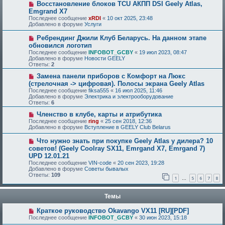
Восстановление блоков TCU АКПП DSI Geely Atlas,
Emgrand X7
Последнее сообщение
xRDI
«
10 окт 2025, 23:48
Добавлено в форуме
Услуги
Ребрендинг Джили Клуб Беларусь. На данном этапе
обновился логотип
Последнее сообщение
INFOBOT_GCBY
«
19 июл 2023, 08:47
Добавлено в форуме
Новости GEELY
Ответы:
2
Замена панели приборов с Комфорт на Люкс
(стрелочная -> цифровая). Полосы экрана Geely Atlas
Последнее сообщение
fiksa555
«
16 июл 2025, 11:46
Добавлено в форуме
Электрика и электрооборудование
Ответы:
6
Членство в клубе, карты и атрибутика
Последнее сообщение
ring
«
25 сен 2018, 12:36
Добавлено в форуме
Вступление в GEELY Club Belarus
Что нужно знать при покупке Geely Atlas у дилера? 10
советов! (Geely Coolray SX11, Emrgand X7, Emrgand 7)
UPD 12.01.21
Последнее сообщение
VIN-code
«
20 сен 2023, 19:28
Добавлено в форуме
Советы бывалых
Ответы:
109
1
5
6
7
8
…
Темы
Краткое руководство Okavango VX11 [RU][PDF]
Последнее сообщение
INFOBOT_GCBY
«
30 июн 2023, 15:18