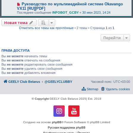
Руководство по мультимедийной системе Okavango
VX11 [RU][PDF]
Последнее сообщение
INFOBOT_GCBY
«
30 июн 2023, 14:24
Новая тема
Отметить все темы как прочтённые
• 2 темы • Страница
1
из
1
Перейти
ПРАВА ДОСТУПА
Вы
не можете
начинать темы
Вы
не можете
отвечать на сообщения
Вы
не можете
редактировать свои сообщения
Вы
не можете
удалять свои сообщения
Вы
не можете
добавлять вложения
GEELY Club Belarus
@GEELYCLUBBY
Часовой пояс:
UTC+03:00
Sitemap
Удалить cookies
© Copyright
GEELY Club Belarus 2025| Est. 2018
Создано на основе
phpBB
® Forum Software © phpBB Limited
Русская поддержка phpBB
Конфиденциальность
|
Правила