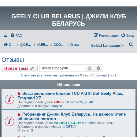
GEELY CLUB BELARUS | ДЖИЛИ КЛУБ
БЕЛАРУСЬ
FAQ
Регистрация
Вход
П
GEELY Club Belarus
@GEELYCLUBBY
| GEELY КАТАЛОГ
COOLRAY (SX11A3)
Отзывы
Select Language
▼
о
Отзывы
и
с
Поиск
Расширенный по
Новая тема
к
Отметить все темы как прочтённые
• 0 тем • Страница
1
из
1
Объявления
Восстановление блоков TCU АКПП DSI Geely Atlas,
Emgrand X7
Последнее сообщение
xRDI
«
10 окт 2025, 23:48
Добавлено в форуме
Услуги
Ребрендинг Джили Клуб Беларусь. На данном этапе
обновился логотип
Последнее сообщение
INFOBOT_GCBY
«
19 июл 2023, 08:47
Добавлено в форуме
Новости GEELY
Ответы:
2