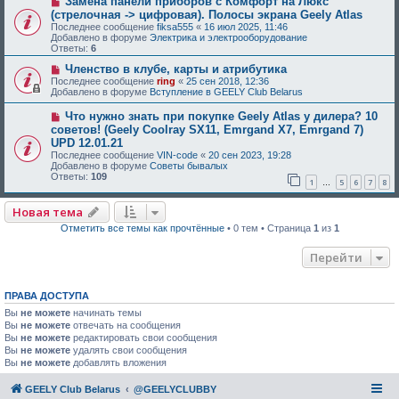
Замена панели приборов с Комфорт на Люкс
(стрелочная -> цифровая). Полосы экрана Geely Atlas
Последнее сообщение
fiksa555
«
16 июл 2025, 11:46
Добавлено в форуме
Электрика и электрооборудование
Ответы:
6
Членство в клубе, карты и атрибутика
Последнее сообщение
ring
«
25 сен 2018, 12:36
Добавлено в форуме
Вступление в GEELY Club Belarus
Что нужно знать при покупке Geely Atlas у дилера? 10
советов! (Geely Coolray SX11, Emrgand X7, Emrgand 7)
UPD 12.01.21
Последнее сообщение
VIN-code
«
20 сен 2023, 19:28
Добавлено в форуме
Советы бывалых
Ответы:
109
1
5
6
7
8
…
Новая тема
Отметить все темы как прочтённые
• 0 тем • Страница
1
из
1
Перейти
ПРАВА ДОСТУПА
Вы
не можете
начинать темы
Вы
не можете
отвечать на сообщения
Вы
не можете
редактировать свои сообщения
Вы
не можете
удалять свои сообщения
Вы
не можете
добавлять вложения
GEELY Club Belarus
@GEELYCLUBBY