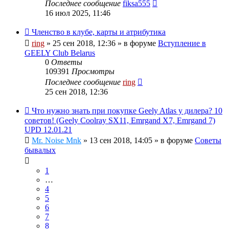
Последнее сообщение
fiksa555
16 июл 2025, 11:46
Членство в клубе, карты и атрибутика
ring
»
25 сен 2018, 12:36
» в форуме
Вступление в
GEELY Club Belarus
0
Ответы
109391
Просмотры
Последнее сообщение
ring
25 сен 2018, 12:36
Что нужно знать при покупке Geely Atlas у дилера? 10
советов! (Geely Coolray SX11, Emrgand X7, Emrgand 7)
UPD 12.01.21
Mr. Noise Mnk
»
13 сен 2018, 14:05
» в форуме
Советы
бывалых
1
…
4
5
6
7
8