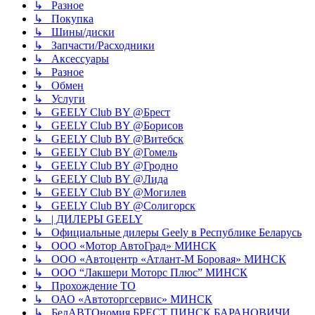
↳ Разное
↳ Покупка
↳ Шины/диски
↳ Запчасти/Расходники
↳ Аксессуары
↳ Разное
↳ Обмен
↳ Услуги
↳ GEELY Club BY @Брест
↳ GEELY Club BY @Борисов
↳ GEELY Club BY @Витебск
↳ GEELY Club BY @Гомель
↳ GEELY Club BY @Гродно
↳ GEELY Club BY @Лида
↳ GEELY Club BY @Могилев
↳ GEELY Club BY @Солигорск
↳ | ДИЛЕРЫ GEELY
↳ Официальные дилеры Geely в Республике Беларусь
↳ ООО «Мотор АвтоГрад» МИНСК
↳ ООО «Автоцентр «Атлант-М Боровая» МИНСК
↳ ООО “Лакшери Моторс Плюс” МИНСК
↳ Прохождение ТО
↳ ОАО «Автоторгсервис» МИНСК
↳ БелАВТОномия БРЕСТ ПИНСК БАРАНОВИЧИ