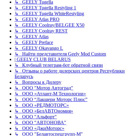
↳ GEELY Tugella
↳ GEELY Tugella Restyling 1
↳ GEELY Tugella WhiteRestyling
↳ GEELY Atlas PRO
↳ GEELY Coolray/BELGEE X50
↳ GEELY Coolray REST
↳ GEELY Atlas
↳ GEELY Preface
↳ GEELY Okavango L
↳ Найти представителя Geely Mod Custom
| GEELY CLUB BELARUS
↳ Клубный телеграм-бот обратной связи
↳ Отзывы о работе дилерских центров Республики
Беларусь
↳ Вопросы к Дилеру
↳ ООО "Мотор Автоград"
↳ ООО «Атлант-М Технологии»
↳ ООО “Лакшери Моторс Плюс”
↳ ООО «РЕДМОТОРС»
↳ ООО «БелАВТОномия»
↳ ООО "Альфорт"
↳ ООО "АВТОНОВА"
↳ ООО «ДжиМоторс»
↳ ООО "Белавтоспецгрупп-М"