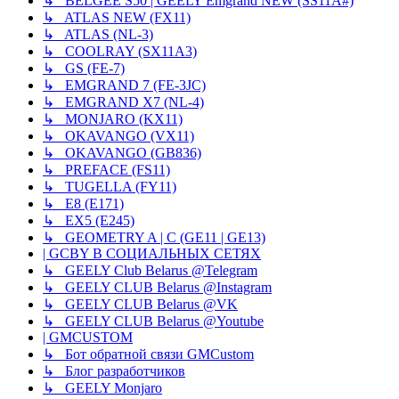
↳ BELGEE S50 | GEELY Emgrand NEW (SS11A#)
↳ ATLAS NEW (FX11)
↳ ATLAS (NL-3)
↳ COOLRAY (SX11A3)
↳ GS (FE-7)
↳ EMGRAND 7 (FE-3JC)
↳ EMGRAND X7 (NL-4)
↳ MONJARO (KX11)
↳ OKAVANGO (VX11)
↳ OKAVANGO (GB836)
↳ PREFACE (FS11)
↳ TUGELLA (FY11)
↳ E8 (E171)
↳ EX5 (E245)
↳ GEOMETRY A | C (GE11 | GE13)
| GCBY В СОЦИАЛЬНЫХ СЕТЯХ
↳ GEELY Club Belarus @Telegram
↳ GEELY CLUB Belarus @Instagram
↳ GEELY CLUB Belarus @VK
↳ GEELY CLUB Belarus @Youtube
| GMCUSTOM
↳ Бот обратной связи GMCustom
↳ Блог разработчиков
↳ GEELY Monjaro