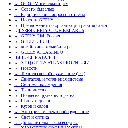
↳ ООО «Могилевмоторс»
↳ Советы бывалых
↳ Юридические вопросы и ответы
↳ Новости GEELY
↳ Предложения по организации работы сайта
| ДРУЗЬЯ GEELY CLUB BELARUS
↳ GEELY Club Россия
↳ GEELY CLUB
↳ китайские-автомобили.рф
↳ GEELY-ATLAS.INFO
| BELGEE КАТАЛОГ
↳ X70 | GEELY ATLAS PRO (NL-3B)
↳ Новости
↳ Техническое обслуживание (ТО)
↳ Двигатель и топливная система
↳ Система охлаждения
↳ Трансмиссия
↳ Подвеска, рулевое, тормоза
↳ Шины и диски
↳ Кузов и салон
↳ Электрика и электрооборудование
↳ Свет и оптика
↳ Дополнительные аксессуары
↳ X50 | GEELY COOLRAY (SX11)