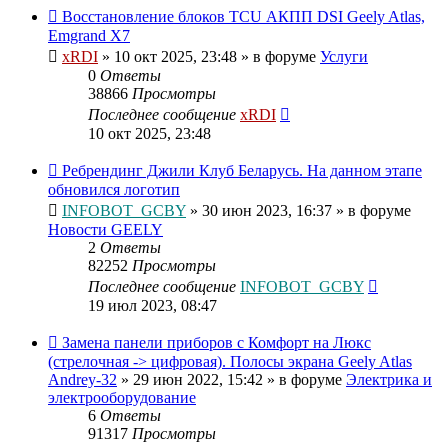
Восстановление блоков TCU АКПП DSI Geely Atlas,
Emgrand X7
xRDI
»
10 окт 2025, 23:48
» в форуме
Услуги
0
Ответы
38866
Просмотры
Последнее сообщение
xRDI
10 окт 2025, 23:48
Ребрендинг Джили Клуб Беларусь. На данном этапе
обновился логотип
INFOBOT_GCBY
»
30 июн 2023, 16:37
» в форуме
Новости GEELY
2
Ответы
82252
Просмотры
Последнее сообщение
INFOBOT_GCBY
19 июл 2023, 08:47
Замена панели приборов с Комфорт на Люкс
(стрелочная -> цифровая). Полосы экрана Geely Atlas
Andrey-32
»
29 июн 2022, 15:42
» в форуме
Электрика и
электрооборудование
6
Ответы
91317
Просмотры