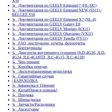
X50
↳ Документация по GEELY Emgrand 7 (FE-3JC)
↳ Документация по GEELY Emgrand NEW (SS11) /
BELGEE S50
↳ Документация по GEELY Emgrand X7 (NL-4)
↳ Документация по GEELY Galaxy E8
↳ Документация по GEELY Monjaro (KX11)
↳ Документация по GEELY Okavango (VX11)
↳ Документация по GEELY Tugella (FY11)
↳ FAQ, инструкции, отчеты, фотоотчеты
↳ Бортжурналы
↳ Двигатели внутреннего сгорания (JLD-4G20, JLD-
4G24, JLE-4G18TD, JLC-4G15, JLC-4G18)
↳ Чип-тюнинг
↳ Коробки передач
↳ Эксплуатационные недостатки
↳ Гарантийные случаи
| БАРАХОЛКА
↳ Барахолка в Tеlegram
↳ КитайПром в помощь!
↳ Продажа
↳ Шины/диски
↳ Запчасти/Расходники
↳ Аксессуары