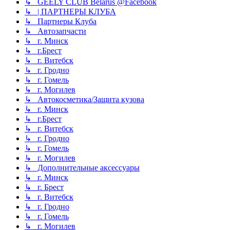
↳ GEELY CLUB Belarus @Facebook
↳ | ПАРТНЕРЫ КЛУБА
↳ Партнеры Клуба
↳ Автозапчасти
↳ г. Минск
↳ г.Брест
↳ г. Витебск
↳ г. Гродно
↳ г. Гомель
↳ г. Могилев
↳ Автокосметика/Защита кузова
↳ г. Минск
↳ г.Брест
↳ г. Витебск
↳ г. Гродно
↳ г. Гомель
↳ г. Могилев
↳ Дополнительные аксессуары
↳ г. Минск
↳ г. Брест
↳ г. Витебск
↳ г. Гродно
↳ г. Гомель
↳ г. Могилев