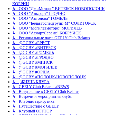
КОБРИН
↳ ООО "ДжиМоторс" ВИТЕБСК НОВОПОЛОЦК
↳ ООО "Альфорт" ГРОДНО
↳ ООО "Автонова" ГОМЕЛЬ
↳ ООО "Белавтоспецгрупп-М" СОЛИГОРСК
↳ ООО "Могилевмоторс" МОГИЛЕВ
↳ ООО "АсмартСервис" БОБРУЙСК
↳ Региональные чаты GEELY Club Belarus
↳ @GCBY #БРЕСТ
↳ @GCBY #ВИТЕБСК
↳ @GCBY #ГОМЕЛЬ
↳ @GCBY #ГРОДНО
↳ @GCBY #МИНСК
↳ @GCBY #МОГИЛЕВ
↳ @GCBY #ОРША
↳ @GCBY #ПОЛОЦК-НОВОПОЛОЦК
↳ | ЖИЗНЬ КЛУБА
↳ GEELY Club Bеlarus #NEWS
↳ Вступление в GEELY Club Belarus
↳ Встречи и мероприятия клуба
↳ Клубная атрибутика
↳ Путешествие с GEELY
↳ Клубный OFFTOP