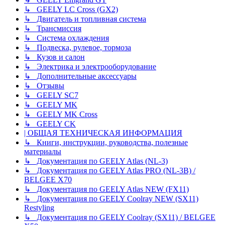
↳ GEELY LC Cross (GX2)
↳ Двигатель и топливная система
↳ Трансмиссия
↳ Система охлаждения
↳ Подвеска, рулевое, тормоза
↳ Кузов и салон
↳ Электрика и электрооборудование
↳ Дополнительные аксессуары
↳ Отзывы
↳ GEELY SC7
↳ GEELY MK
↳ GEELY MK Cross
↳ GEELY CK
| ОБЩАЯ ТЕХНИЧЕСКАЯ ИНФОРМАЦИЯ
↳ Книги, инструкции, руководства, полезные
материалы
↳ Документация по GEELY Atlas (NL-3)
↳ Документация по GEELY Atlas PRO (NL-3B) /
BELGEE X70
↳ Документация по GEELY Atlas NEW (FX11)
↳ Документация по GEELY Coolray NEW (SX11)
Restyling
↳ Документация по GEELY Coolray (SX11) / BELGEE