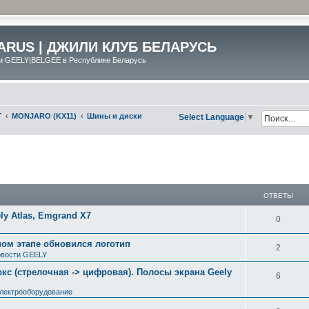
ARUS | ДЖИЛИ КЛУБ БЕЛАРУСЬ
и GEELY|BELGEE в Республике Беларусь
Г
MONJARO (KX11)
Шины и диски
Select Language
▼
ширенный поиск
ОТВЕТЫ
y Atlas, Emgrand X7
0
ном этапе обновился логотип
2
вости GEELY
с (стрелочная -> цифровая). Полосы экрана Geely
6
электрооборудование