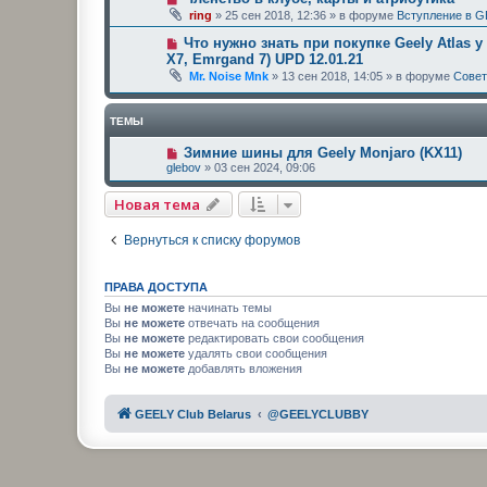
ring
»
25 сен 2018, 12:36
» в форуме
Вступление в G
Что нужно знать при покупке Geely Atlas у
X7, Emrgand 7) UPD 12.01.21
Mr. Noise Mnk
»
13 сен 2018, 14:05
» в форуме
Сове
ТЕМЫ
Зимние шины для Geely Monjaro (KX11)
glebov
»
03 сен 2024, 09:06
Новая тема
Вернуться к списку форумов
ПРАВА ДОСТУПА
Вы
не можете
начинать темы
Вы
не можете
отвечать на сообщения
Вы
не можете
редактировать свои сообщения
Вы
не можете
удалять свои сообщения
Вы
не можете
добавлять вложения
GEELY Club Belarus
@GEELYCLUBBY