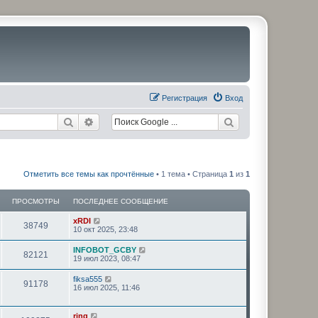
Регистрация
Вход
Поиск
Расширенный поиск
Отметить все темы как прочтённые
• 1 тема • Страница
1
из
1
ПРОСМОТРЫ
ПОСЛЕДНЕЕ СООБЩЕНИЕ
xRDI
38749
10 окт 2025, 23:48
INFOBOT_GCBY
82121
19 июл 2023, 08:47
fiksa555
91178
16 июл 2025, 11:46
ring