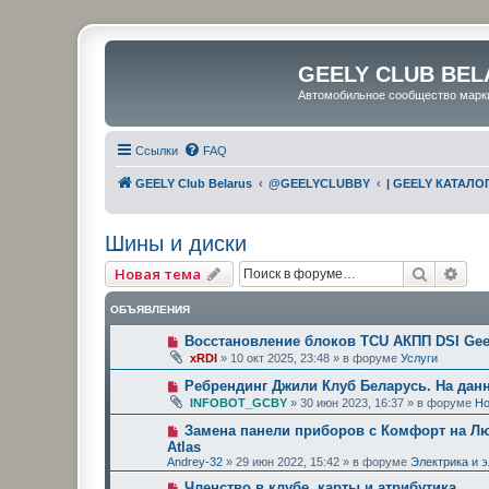
GEELY CLUB BEL
Автомобильное сообщество марк
Ссылки
FAQ
GEELY Club Belarus
@GEELYCLUBBY
| GEELY КАТАЛО
Шины и диски
Поиск
Рас
Новая тема
ОБЪЯВЛЕНИЯ
Восстановление блоков TCU АКПП DSI Geel
xRDI
»
10 окт 2025, 23:48
» в форуме
Услуги
Ребрендинг Джили Клуб Беларусь. На дан
INFOBOT_GCBY
»
30 июн 2023, 16:37
» в форуме
Но
Замена панели приборов с Комфорт на Люк
Atlas
Andrey-32
»
29 июн 2022, 15:42
» в форуме
Электрика и 
Членство в клубе, карты и атрибутика