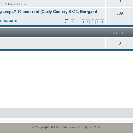
0
EELY Club Belarus
 дилера? 10 советов! (Geely Coolray SX11, Emrgand
109
ты бывалых
1
4
5
6
7
8
…
ОТВЕТЫ
0
© Copyright
GEELY Club Belarus 2025| Est. 2018