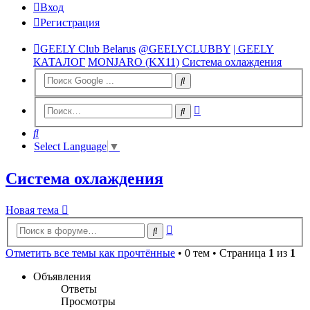
Вход
Регистрация
GEELY Club Belarus
@GEELYCLUBBY
| GEELY
КАТАЛОГ
MONJARO (KX11)
Система охлаждения
Расширенный
Поиск
поиск
Поиск
Select Language
▼
Система охлаждения
Новая тема
Расширенный
Поиск
поиск
Отметить все темы как прочтённые
• 0 тем • Страница
1
из
1
Объявления
Ответы
Просмотры