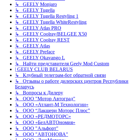
↳ GEELY Monjaro
↳ GEELY Tugella
↳ GEELY Tugella Restyling 1
↳ GEELY Tugella WhiteRestyling
↳ GEELY Atlas PRO
↳ GEELY Coolray/BELGEE X50
↳ GEELY Coolray REST
↳ GEELY Atlas
↳ GEELY Preface
↳ GEELY Okavango L
↳ Найти представителя Geely Mod Custom
| GEELY CLUB BELARUS
↳ Клубный телеграм-бот обратной связи
↳ Отзывы о работе дилерских центров Республики
Беларусь
↳ Вопросы к Дилеру
↳ ООО "Мотор Автоград"
↳ ООО «Атлант-М Технологии»
↳ ООО “Лакшери Моторс Плюс”
↳ ООО «РЕДМОТОРС»
↳ ООО «БелАВТОномия»
↳ ООО "Альфорт"
↳ ООО "АВТОНОВА"