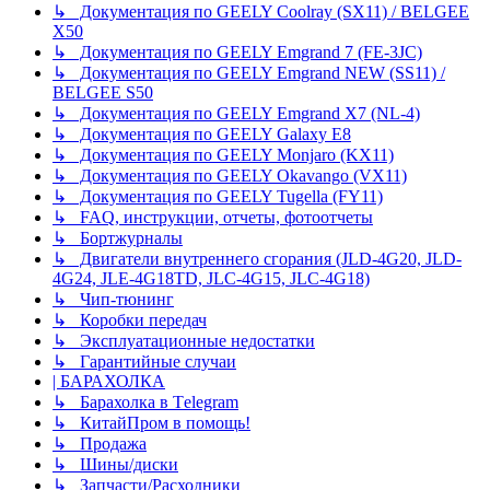
↳ Документация по GEELY Coolray (SX11) / BELGEE
X50
↳ Документация по GEELY Emgrand 7 (FE-3JC)
↳ Документация по GEELY Emgrand NEW (SS11) /
BELGEE S50
↳ Документация по GEELY Emgrand X7 (NL-4)
↳ Документация по GEELY Galaxy E8
↳ Документация по GEELY Monjaro (KX11)
↳ Документация по GEELY Okavango (VX11)
↳ Документация по GEELY Tugella (FY11)
↳ FAQ, инструкции, отчеты, фотоотчеты
↳ Бортжурналы
↳ Двигатели внутреннего сгорания (JLD-4G20, JLD-
4G24, JLE-4G18TD, JLC-4G15, JLC-4G18)
↳ Чип-тюнинг
↳ Коробки передач
↳ Эксплуатационные недостатки
↳ Гарантийные случаи
| БАРАХОЛКА
↳ Барахолка в Tеlegram
↳ КитайПром в помощь!
↳ Продажа
↳ Шины/диски
↳ Запчасти/Расходники