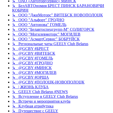
↳ ОАО «Автоторгсервис» МИНСК
↳ БелАВТОномия БРЕСТ ПИНСК БАРАНОВИЧИ
КОБРИН
↳ ООО "ДжиМоторс" ВИТЕБСК НОВОПОЛОЦК
↳ ООО "Альфорт" ГРОДНО
↳ ООО "Автонова" ГОМЕЛЬ
↳ ООО "Белавтоспецгрупп-М" СОЛИГОРСК
↳ ООО "Могилевмоторс" МОГИЛЕВ
↳ ООО "АсмартСервис" БОБРУЙСК
↳ Региональные чаты GEELY Club Belarus
↳ @GCBY #БРЕСТ
↳ @GCBY #ВИТЕБСК
↳ @GCBY #ГОМЕЛЬ
↳ @GCBY #ГРОДНО
↳ @GCBY #МИНСК
↳ @GCBY #МОГИЛЕВ
↳ @GCBY #ОРША
↳ @GCBY #ПОЛОЦК-НОВОПОЛОЦК
↳ | ЖИЗНЬ КЛУБА
↳ GEELY Club Bеlarus #NEWS
↳ Вступление в GEELY Club Belarus
↳ Встречи и мероприятия клуба
↳ Клубная атрибутика
↳ Путешествие с GEELY