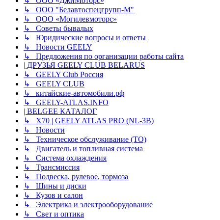
↳ ООО «ДжиМоторс»
↳ ООО "Белавтоспецгрупп-М"
↳ ООО «Могилевмоторс»
↳ Советы бывалых
↳ Юридические вопросы и ответы
↳ Новости GEELY
↳ Предложения по организации работы сайта
| ДРУЗЬЯ GEELY CLUB BELARUS
↳ GEELY Club Россия
↳ GEELY CLUB
↳ китайские-автомобили.рф
↳ GEELY-ATLAS.INFO
| BELGEE КАТАЛОГ
↳ X70 | GEELY ATLAS PRO (NL-3B)
↳ Новости
↳ Техническое обслуживание (ТО)
↳ Двигатель и топливная система
↳ Система охлаждения
↳ Трансмиссия
↳ Подвеска, рулевое, тормоза
↳ Шины и диски
↳ Кузов и салон
↳ Электрика и электрооборудование
↳ Свет и оптика