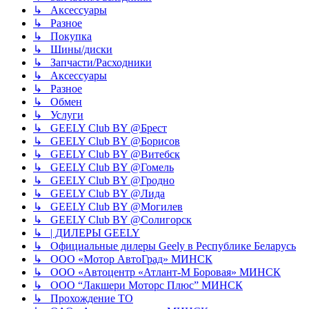
↳ Аксессуары
↳ Разное
↳ Покупка
↳ Шины/диски
↳ Запчасти/Расходники
↳ Аксессуары
↳ Разное
↳ Обмен
↳ Услуги
↳ GEELY Club BY @Брест
↳ GEELY Club BY @Борисов
↳ GEELY Club BY @Витебск
↳ GEELY Club BY @Гомель
↳ GEELY Club BY @Гродно
↳ GEELY Club BY @Лида
↳ GEELY Club BY @Могилев
↳ GEELY Club BY @Солигорск
↳ | ДИЛЕРЫ GEELY
↳ Официальные дилеры Geely в Республике Беларусь
↳ ООО «Мотор АвтоГрад» МИНСК
↳ ООО «Автоцентр «Атлант-М Боровая» МИНСК
↳ ООО “Лакшери Моторс Плюс” МИНСК
↳ Прохождение ТО