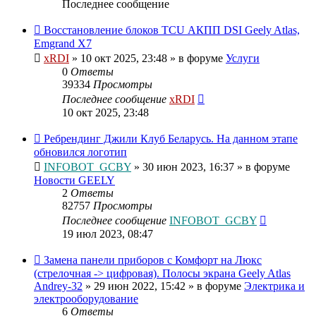
Последнее сообщение
Восстановление блоков TCU АКПП DSI Geely Atlas,
Emgrand X7
xRDI
»
10 окт 2025, 23:48
» в форуме
Услуги
0
Ответы
39334
Просмотры
Последнее сообщение
xRDI
10 окт 2025, 23:48
Ребрендинг Джили Клуб Беларусь. На данном этапе
обновился логотип
INFOBOT_GCBY
»
30 июн 2023, 16:37
» в форуме
Новости GEELY
2
Ответы
82757
Просмотры
Последнее сообщение
INFOBOT_GCBY
19 июл 2023, 08:47
Замена панели приборов с Комфорт на Люкс
(стрелочная -> цифровая). Полосы экрана Geely Atlas
Andrey-32
»
29 июн 2022, 15:42
» в форуме
Электрика и
электрооборудование
6
Ответы