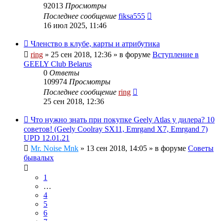
92013
Просмотры
Последнее сообщение
fiksa555
16 июл 2025, 11:46
Членство в клубе, карты и атрибутика
ring
»
25 сен 2018, 12:36
» в форуме
Вступление в
GEELY Club Belarus
0
Ответы
109974
Просмотры
Последнее сообщение
ring
25 сен 2018, 12:36
Что нужно знать при покупке Geely Atlas у дилера? 10
советов! (Geely Coolray SX11, Emrgand X7, Emrgand 7)
UPD 12.01.21
Mr. Noise Mnk
»
13 сен 2018, 14:05
» в форуме
Советы
бывалых
1
…
4
5
6