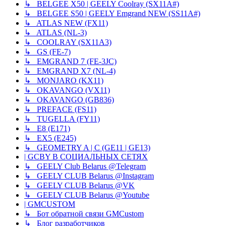
↳ BELGEE X50 | GEELY Coolray (SX11A#)
↳ BELGEE S50 | GEELY Emgrand NEW (SS11A#)
↳ ATLAS NEW (FX11)
↳ ATLAS (NL-3)
↳ COOLRAY (SX11A3)
↳ GS (FE-7)
↳ EMGRAND 7 (FE-3JC)
↳ EMGRAND X7 (NL-4)
↳ MONJARO (KX11)
↳ OKAVANGO (VX11)
↳ OKAVANGO (GB836)
↳ PREFACE (FS11)
↳ TUGELLA (FY11)
↳ E8 (E171)
↳ EX5 (E245)
↳ GEOMETRY A | C (GE11 | GE13)
| GCBY В СОЦИАЛЬНЫХ СЕТЯХ
↳ GEELY Club Belarus @Telegram
↳ GEELY CLUB Belarus @Instagram
↳ GEELY CLUB Belarus @VK
↳ GEELY CLUB Belarus @Youtube
| GMCUSTOM
↳ Бот обратной связи GMCustom
↳ Блог разработчиков