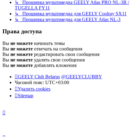
↳ Прошивка мультимедиа GEELY Atlas PRO NL-3B /
TUGELLA FY11
↳ Прошивка мультимедиа для GEELY Coolray SX11
↳ Прошивка мультимедиа для GEELY Atlas NL-3
Права доступа
Вы
не можете
начинать темы
Вы
не можете
отвечать на сообщения
Вы
не можете
редактировать свои сообщения
Вы
не можете
удалять свои сообщения
Вы
не можете
добавлять вложения
GEELY Club Belarus
@GEELYCLUBBY
Часовой пояс:
UTC+03:00
Удалить cookies
Sitemap