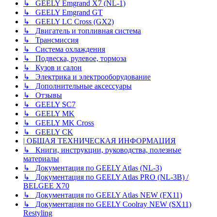
↳ GEELY Emgrand X7 (NL-1)
↳ GEELY Emgrand GT
↳ GEELY LC Cross (GX2)
↳ Двигатель и топливная система
↳ Трансмиссия
↳ Система охлаждения
↳ Подвеска, рулевое, тормоза
↳ Кузов и салон
↳ Электрика и электрооборудование
↳ Дополнительные аксессуары
↳ Отзывы
↳ GEELY SC7
↳ GEELY MK
↳ GEELY MK Cross
↳ GEELY CK
| ОБЩАЯ ТЕХНИЧЕСКАЯ ИНФОРМАЦИЯ
↳ Книги, инструкции, руководства, полезные
материалы
↳ Документация по GEELY Atlas (NL-3)
↳ Документация по GEELY Atlas PRO (NL-3B) /
BELGEE X70
↳ Документация по GEELY Atlas NEW (FX11)
↳ Документация по GEELY Coolray NEW (SX11)
Restyling