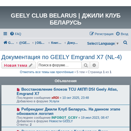
GEELY CLUB BELARUS | ДЖИЛИ КЛУБ
БЕЛАРУСЬ
FAQ
Регистрация
Вход
П
GEELY Club Belarus
@GEELYCLUBBY
| ОБЩАЯ ТЕХНИЧЕСКАЯ ИНФОРМАЦИЯ
Книги, инструкции, руководства, полезные материалы
Документация по GEELY Emgrand X7 (NL-4)
Select Language
▼
о
Документация по GEELY Emgrand X7 (NL-4)
и
с
Поиск
Расширенный по
Новая тема
к
Отметить все темы как прочтённые
• 5 тем • Страница
1
из
1
Объявления
Восстановление блоков TCU АКПП DSI Geely Atlas,
Emgrand X7
Последнее сообщение
xRDI
«
10 окт 2025, 23:48
Добавлено в форуме
Услуги
Ребрендинг Джили Клуб Беларусь. На данном этапе
обновился логотип
Последнее сообщение
INFOBOT_GCBY
«
19 июл 2023, 08:47
Добавлено в форуме
Новости GEELY
Ответы:
2