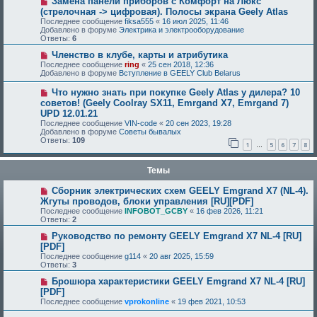
Замена панели приборов с Комфорт на Люкс
(стрелочная -> цифровая). Полосы экрана Geely Atlas
Последнее сообщение
fiksa555
«
16 июл 2025, 11:46
Добавлено в форуме
Электрика и электрооборудование
Ответы:
6
Членство в клубе, карты и атрибутика
Последнее сообщение
ring
«
25 сен 2018, 12:36
Добавлено в форуме
Вступление в GEELY Club Belarus
Что нужно знать при покупке Geely Atlas у дилера? 10
советов! (Geely Coolray SX11, Emrgand X7, Emrgand 7)
UPD 12.01.21
Последнее сообщение
VIN-code
«
20 сен 2023, 19:28
Добавлено в форуме
Советы бывалых
Ответы:
109
1
5
6
7
8
…
Темы
Сборник электрических схем GEELY Emgrand X7 (NL-4).
Жгуты проводов, блоки управления [RU][PDF]
Последнее сообщение
INFOBOT_GCBY
«
16 фев 2026, 11:21
Ответы:
2
Руководство по ремонту GEELY Emgrand X7 NL-4 [RU]
[PDF]
Последнее сообщение
g114
«
20 авг 2025, 15:59
Ответы:
3
Брошюра характеристики GEELY Emgrand X7 NL-4 [RU]
[PDF]
Последнее сообщение
vprokonline
«
19 фев 2021, 10:53