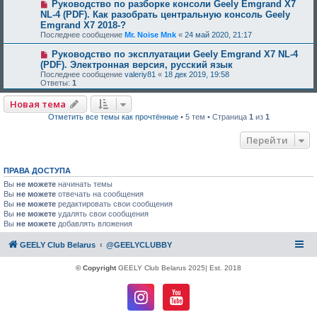
Руководство по разборке консоли Geely Emgrand X7
NL-4 (PDF). Как разобрать центральную консоль Geely
Emgrand X7 2018-?
Последнее сообщение
Mr. Noise Mnk
«
24 май 2020, 21:17
Руководство по эксплуатации Geely Emgrand X7 NL-4
(PDF). Электронная версия, русский язык
Последнее сообщение
valeriy81
«
18 дек 2019, 19:58
Ответы:
1
Новая тема
Отметить все темы как прочтённые
• 5 тем • Страница
1
из
1
Перейти
ПРАВА ДОСТУПА
Вы
не можете
начинать темы
Вы
не можете
отвечать на сообщения
Вы
не можете
редактировать свои сообщения
Вы
не можете
удалять свои сообщения
Вы
не можете
добавлять вложения
GEELY Club Belarus
@GEELYCLUBBY
© Copyright
GEELY Club Belarus 2025| Est. 2018