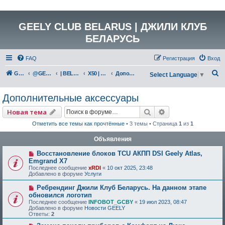
GEELY CLUB BELARUS | ДЖИЛИ КЛУБ
БЕЛАРУСЬ
FAQ
Регистрация
Вход
П
GEELY Club Belarus
@GEELYCLUBBY
| BELGEE КАТАЛОГ
X50 | GEELY COOLRAY (SX11)
Дополнительные аксессуары
Select Language
▼
о
Дополнительные аксессуары
и
с
Поиск
Расширенный по
Новая тема
к
Отметить все темы как прочтённые
• 3 темы • Страница
1
из
1
Объявления
Восстановление блоков TCU АКПП DSI Geely Atlas,
Emgrand X7
Последнее сообщение
xRDI
«
10 окт 2025, 23:48
Добавлено в форуме
Услуги
Ребрендинг Джили Клуб Беларусь. На данном этапе
обновился логотип
Последнее сообщение
INFOBOT_GCBY
«
19 июл 2023, 08:47
Добавлено в форуме
Новости GEELY
Ответы:
2