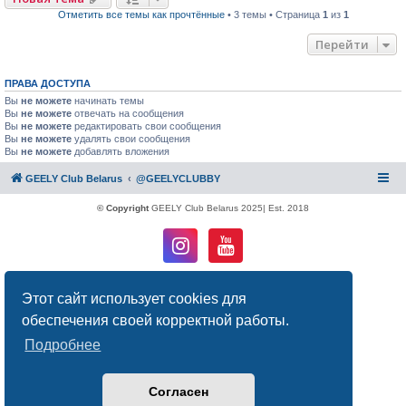
Отметить все темы как прочтённые
• 3 темы • Страница
1
из
1
Перейти
ПРАВА ДОСТУПА
Вы
не можете
начинать темы
Вы
не можете
отвечать на сообщения
Вы
не можете
редактировать свои сообщения
Вы
не можете
удалять свои сообщения
Вы
не можете
добавлять вложения
GEELY Club Belarus
@GEELYCLUBBY
© Copyright
GEELY Club Belarus 2025| Est. 2018
Создано на основе
phpBB
® Forum Software © phpBB Limited
Этот сайт использует cookies для
Русская поддержка phpBB
Конфиденциальность
|
Правила
обеспечения своей корректной работы.
Подробнее
Согласен