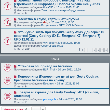
Замена панели приборов с Комфорт на Люкс
(стрелочная -> цифровая). Полосы экрана Geely Atlas
Последнее сообщение
fiksa555
«
16 июл 2025, 11:46
Добавлено в форуме
Электрика и электрооборудование
Ответы:
6
Членство в клубе, карты и атрибутика
Последнее сообщение
ring
«
25 сен 2018, 12:36
Добавлено в форуме
Вступление в GEELY Club Belarus
Что нужно знать при покупке Geely Atlas у дилера? 10
советов! (Geely Coolray SX11, Emrgand X7, Emrgand 7)
UPD 12.01.21
Последнее сообщение
VIN-code
«
20 сен 2023, 19:28
Добавлено в форуме
Советы бывалых
Ответы:
109
1
5
6
7
8
…
Темы
Установка эл. привод на багажник
Последнее сообщение
BLR_Troll
«
10 сен 2021, 16:29
Поперечины (Поперечные дуги) для Geely Coolray.
Крепление багажника на крышу
Последнее сообщение
Esoptron
«
18 авг 2021, 11:05
Ответы:
6
Товары aliexpress для Geely Coolray SX11 (ссылки,
описание)
Последнее сообщение
popesych
«
14 май 2020, 11:57
Ответы:
7
Новая тема