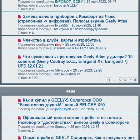
Последнее сообщение
INFOBOT_GCBY
«
19 июл 2023, 08:47
Добавлено в форуме
Новости GEELY
Ответы:
2
Замена панели приборов с Комфорт на Люкс
(стрелочная -> цифровая). Полосы экрана Geely Atlas
Последнее сообщение
fiksa555
«
16 июл 2025, 11:46
Добавлено в форуме
Электрика и электрооборудование
Ответы:
6
Членство в клубе, карты и атрибутика
Последнее сообщение
ring
«
25 сен 2018, 12:36
Добавлено в форуме
Вступление в GEELY Club Belarus
Что нужно знать при покупке Geely Atlas у дилера? 10
советов! (Geely Coolray SX11, Emrgand X7, Emrgand 7)
UPD 12.01.21
Последнее сообщение
VIN-code
«
20 сен 2023, 19:28
Добавлено в форуме
Советы бывалых
Ответы:
109
1
5
6
7
8
…
Темы
Как я купил у GEELY-S Солигорск ООО
"Белавтоспецгрупп-М" новый BELGEE Х50
Последнее сообщение
popesych
«
27 ноя 2024, 12:20
Официальный дилер мотает пробег и не только.
Разговор о "достоинствах" дилера Geely в Солигорске
Последнее сообщение
Speccy
«
26 ноя 2024, 12:56
Ответы:
1
Отзыв о работе GEELY Солигорск. Как я покупал у них