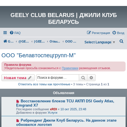
GEELY CLUB BELARUS | ДЖИЛИ КЛУБ
БЕЛАРУСЬ
FAQ
Регистрация
Вход
П
GEELY Club Belarus
@GEELYCLUBBY
| GEELY CLUB BELARUS
Отзывы о работе дилерских центров Республики Беларусь
ООО "Белавтоспецгрупп-М"
Select Language
▼
о
ООО "Белавтоспецгрупп-М"
и
с
Правила форума
Убедительная просьба ознакомиться с
Правилами
размещения отзывов.
к
Поиск
Расширенный по
Новая тема
Отметить все темы как прочтённые
• 3 темы • Страница
1
из
1
Объявления
Восстановление блоков TCU АКПП DSI Geely Atlas,
Emgrand X7
Последнее сообщение
xRDI
«
10 окт 2025, 23:48
Добавлено в форуме
Услуги
Ребрендинг Джили Клуб Беларусь. На данном этапе
обновился логотип