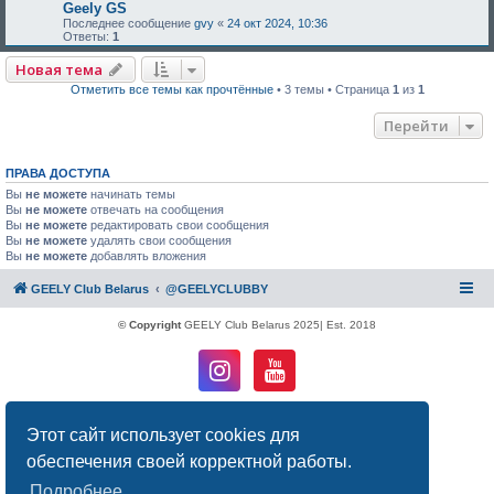
Geely GS
Последнее сообщение
gvy
«
24 окт 2024, 10:36
Ответы:
1
Новая тема
Отметить все темы как прочтённые
• 3 темы • Страница
1
из
1
Перейти
ПРАВА ДОСТУПА
Вы
не можете
начинать темы
Вы
не можете
отвечать на сообщения
Вы
не можете
редактировать свои сообщения
Вы
не можете
удалять свои сообщения
Вы
не можете
добавлять вложения
GEELY Club Belarus
@GEELYCLUBBY
© Copyright
GEELY Club Belarus 2025| Est. 2018
Создано на основе
phpBB
® Forum Software © phpBB Limited
Этот сайт использует cookies для
Русская поддержка phpBB
Конфиденциальность
|
Правила
обеспечения своей корректной работы.
Подробнее