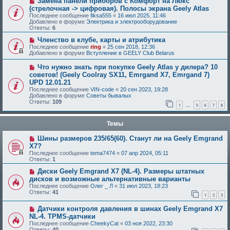
Замена панели приборов с Комфорт на Люкс
(стрелочная -> цифровая). Полосы экрана Geely Atlas
Последнее сообщение
fiksa555
«
16 июл 2025, 11:46
Добавлено в форуме
Электрика и электрооборудование
Ответы:
6
Членство в клубе, карты и атрибутика
Последнее сообщение
ring
«
25 сен 2018, 12:36
Добавлено в форуме
Вступление в GEELY Club Belarus
Что нужно знать при покупке Geely Atlas у дилера? 10
советов! (Geely Coolray SX11, Emrgand X7, Emrgand 7)
UPD 12.01.21
Последнее сообщение
VIN-code
«
20 сен 2023, 19:28
Добавлено в форуме
Советы бывалых
Ответы:
109
1
5
6
7
8
…
Темы
Шины размеров 235/65(60). Станут ли на Geely Emgrand
X7?
Последнее сообщение
tema7474
«
07 апр 2024, 05:11
Ответы:
1
Диски Geely Emgrand X7 (NL-4). Размеры штатных
дисков и возможные альтернативные варианты
Последнее сообщение
Олег _ Л
«
31 июл 2023, 18:23
Ответы:
41
1
2
3
Датчики контроля давления в шинах Geely Emgrand X7
NL-4. TPMS-датчики
Последнее сообщение
CheekyCat
«
03 ноя 2022, 23:30
Ответы:
40