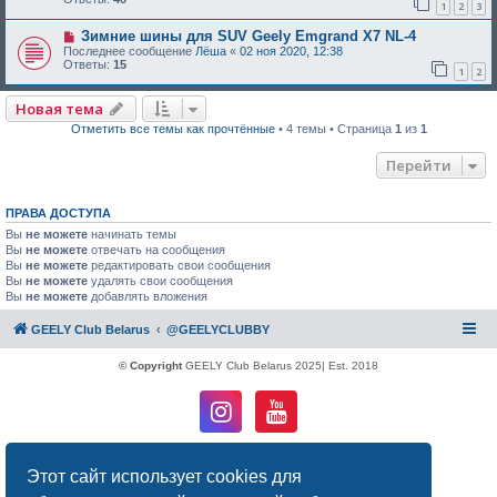
1
2
3
Зимние шины для SUV Geely Emgrand X7 NL-4
Последнее сообщение
Лёша
«
02 ноя 2020, 12:38
Ответы:
15
1
2
Новая тема
Отметить все темы как прочтённые
• 4 темы • Страница
1
из
1
Перейти
ПРАВА ДОСТУПА
Вы
не можете
начинать темы
Вы
не можете
отвечать на сообщения
Вы
не можете
редактировать свои сообщения
Вы
не можете
удалять свои сообщения
Вы
не можете
добавлять вложения
GEELY Club Belarus
@GEELYCLUBBY
© Copyright
GEELY Club Belarus 2025| Est. 2018
Создано на основе
phpBB
® Forum Software © phpBB Limited
Этот сайт использует cookies для
Русская поддержка phpBB
Конфиденциальность
|
Правила