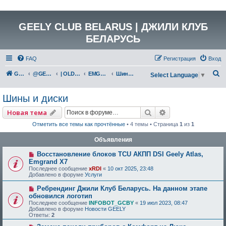
GEELY CLUB BELARUS | ДЖИЛИ КЛУБ
БЕЛАРУСЬ
FAQ
Регистрация
Вход
П
GEELY Club Belarus
@GEELYCLUBBY
| OLD GEELY
EMGRAND X7 (NL-4)
Шины и диски
Select Language
▼
о
Шины и диски
и
с
Поиск
Расширенный по
Новая тема
к
Отметить все темы как прочтённые
• 4 темы • Страница
1
из
1
Объявления
Восстановление блоков TCU АКПП DSI Geely Atlas,
Emgrand X7
Последнее сообщение
xRDI
«
10 окт 2025, 23:48
Добавлено в форуме
Услуги
Ребрендинг Джили Клуб Беларусь. На данном этапе
обновился логотип
Последнее сообщение
INFOBOT_GCBY
«
19 июл 2023, 08:47
Добавлено в форуме
Новости GEELY
Ответы:
2