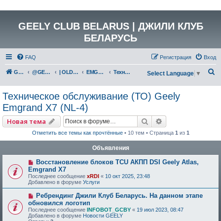
GEELY CLUB BELARUS | ДЖИЛИ КЛУБ
БЕЛАРУСЬ
FAQ
Регистрация
Вход
П
GEELY Club Belarus
@GEELYCLUBBY
| OLD GEELY
EMGRAND X7 (NL-4)
Техническое обслуживание (ТО) Geely Emgrand X7 (NL-4)
Select Language
▼
о
Техническое обслуживание (ТО) Geely
и
Emgrand X7 (NL-4)
с
к
Поиск
Расширенный по
Новая тема
Отметить все темы как прочтённые
• 10 тем • Страница
1
из
1
Объявления
Восстановление блоков TCU АКПП DSI Geely Atlas,
Emgrand X7
Последнее сообщение
xRDI
«
10 окт 2025, 23:48
Добавлено в форуме
Услуги
Ребрендинг Джили Клуб Беларусь. На данном этапе
обновился логотип
Последнее сообщение
INFOBOT_GCBY
«
19 июл 2023, 08:47
Добавлено в форуме
Новости GEELY