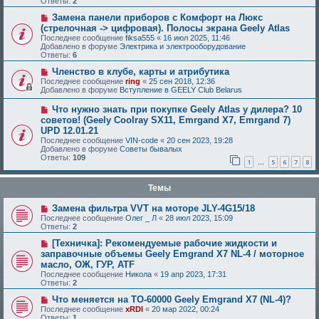
Ответы:
2
Замена панели приборов с Комфорт на Люкс
(стрелочная -> цифровая). Полосы экрана Geely Atlas
Последнее сообщение
fiksa555
«
16 июл 2025, 11:46
Добавлено в форуме
Электрика и электрооборудование
Ответы:
6
Членство в клубе, карты и атрибутика
Последнее сообщение
ring
«
25 сен 2018, 12:36
Добавлено в форуме
Вступление в GEELY Club Belarus
Что нужно знать при покупке Geely Atlas у дилера? 10
советов! (Geely Coolray SX11, Emrgand X7, Emrgand 7)
UPD 12.01.21
Последнее сообщение
VIN-code
«
20 сен 2023, 19:28
Добавлено в форуме
Советы бывалых
Ответы:
109
1
5
6
7
8
…
Темы
Замена фильтра VVT на моторе JLY-4G15/18
Последнее сообщение
Олег _ Л
«
28 июл 2023, 15:09
Ответы:
2
[Техничка]: Рекомендуемые рабочие жидкости и
заправочные объемы Geely Emgrand X7 NL-4 / моторное
масло, ОЖ, ГУР, ATF
Последнее сообщение
Никола
«
19 апр 2023, 17:31
Ответы:
2
Что меняется на ТО-60000 Geely Emgrand X7 (NL-4)?
Последнее сообщение
xRDI
«
20 мар 2022, 00:24
Ответы:
1